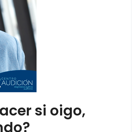
cer si oigo,
ndo?